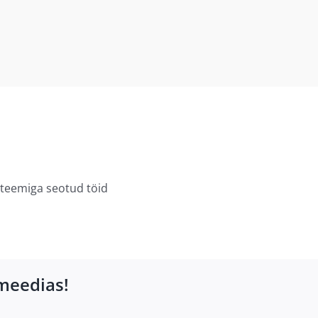
üsteemiga seotud töid
lmeedias!