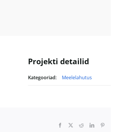
Projekti detailid
Kategooriad:
Meelelahutus
Facebook
Twitter
Reddit
LinkedIn
Pinterest